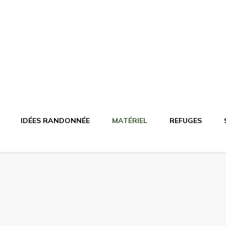
agne
riel, stations de ski
IDÉES RANDONNÉE
MATÉRIEL
REFUGES