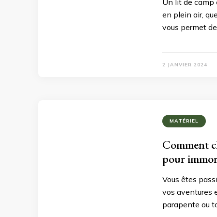
Un lit de camp 
en plein air, q
vous permet de 
2 JANVIER 2024
MATÉRIEL
Comment cho
pour immorta
Vous êtes passi
vos aventures en
parapente ou to