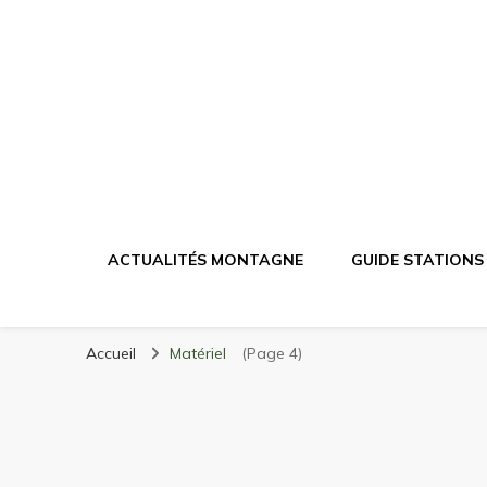
Randonnée Mont
Randonnée en montagne, trekking, itinéraires, maté
ACTUALITÉS MONTAGNE
GUIDE STATIONS
Accueil
Matériel
(Page 4)