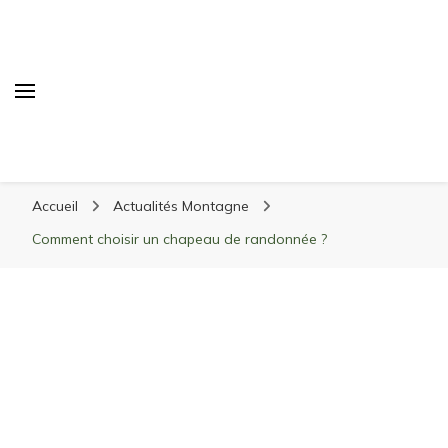
Randonnée Montagne
Randonnée en montagne, trekking, itinéraires,
Accueil
Actualités Montagne
matériel, stations de ski
Comment choisir un chapeau de randonnée ?