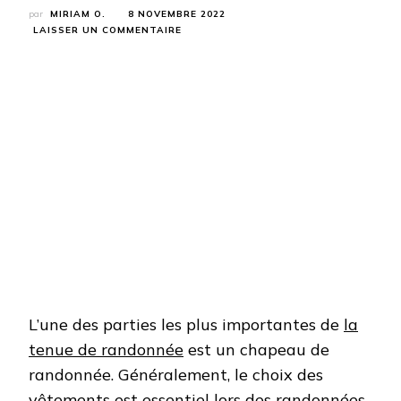
par
MIRIAM O.
8 NOVEMBRE 2022
SUR
LAISSER UN COMMENTAIRE
COMMENT
CHOISIR
UN
CHAPEAU
DE
RANDONNÉE
?
L’une des parties les plus importantes de
la
tenue de randonnée
est un chapeau de
randonnée. Généralement, le choix des
vêtements est essentiel lors des randonnées,