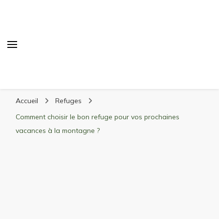
Randonnée Montagne
Randonnée en montagne, trekking, itinéraires,
Accueil
Refuges
matériel, stations de ski
Comment choisir le bon refuge pour vos prochaines
vacances à la montagne ?