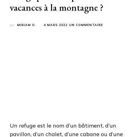
vacances à la montagne ?
SUR
par
MIRIAM O.
4 MARS 2022
UN COMMENTAIRE
COMMENT
CHOISIR
LE
BON
REFUGE
POUR
VOS
PROCHAINES
VACANCES
À
LA
MONTAGNE ?
Un refuge est le nom d’un bâtiment, d’un
pavillon, d’un chalet, d’une cabane ou d’une