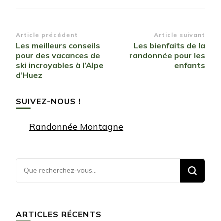
Navigation
Article précédent
Article suivant
Les meilleurs conseils
Les bienfaits de la
d’article
pour des vacances de
randonnée pour les
ski incroyables à l’Alpe
enfants
d’Huez
SUIVEZ-NOUS !
Randonnée Montagne
Vous
recherchiez
quelque
chose ?
ARTICLES RÉCENTS