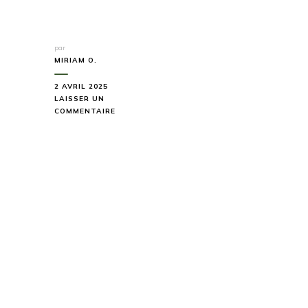
par
MIRIAM O.
2 AVRIL 2025
LAISSER UN
SUR
COMMENTAIRE
LES
8
MEILLEURS
HÔTELS
OÙ
LOGER
SUR
LA
ROUTE
DES
GRANDES
ALPES