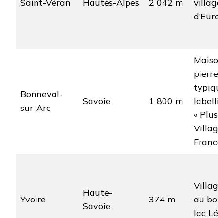
Saint-Véran
Hautes-Alpes
2 042 m
villa
d’Eur
Maiso
pierre
typiq
Bonneval-
Savoie
1 800 m
labell
sur-Arc
« Plu
Villa
Franc
Villag
Haute-
Yvoire
374 m
au bo
Savoie
lac L