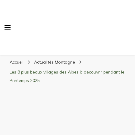
Randonnée Montagne
Randonnée en montagne, trekking, itinéraires,
Accueil
Actualités Montagne
matériel, stations de ski
Les 8 plus beaux villages des Alpes à découvrir pendant le
Printemps 2025