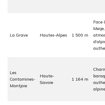
Face 
Meije,
La Grave
Hautes-Alpes
1 500 m
atmo
d’alp
authe
Char
Les
Haute-
baroq
Contamines-
1 164 m
Savoie
authe
Montjoie
alpin