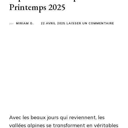
Printemps 2025
SUR
par
MIRIAM O.
22 AVRIL 2025
LAISSER UN COMMENTAIRE
LES
8
PLUS
BEAUX
VILLAG
DES
ALPES
À
DÉCOUV
PENDA
LE
PRINTE
2025
Avec les beaux jours qui reviennent, les
vallées alpines se transforment en véritables