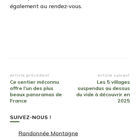
également au rendez-vous.​
Navigation
Article précédent
Article suivant
Ce sentier méconnu
Les 5 villages
d’article
offre l’un des plus
suspendus au dessus
beaux panoramas de
du vide à découvrir en
France
2025
SUIVEZ-NOUS !
Randonnée Montagne