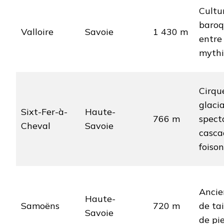
Cultu
baroq
Valloire
Savoie
1 430 m
entre 
mythi
Cirqu
glacia
Sixt-Fer-à-
Haute-
766 m
spect
Cheval
Savoie
casca
foison
Ancie
Haute-
Samoëns
720 m
de tai
Savoie
de pi