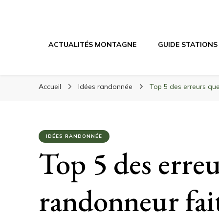
Randonnée Mont
Randonnée en montagne, trekking, itinéraires, maté
ACTUALITÉS MONTAGNE
GUIDE STATIONS
Accueil
Idées randonnée
Top 5 des erreurs que
IDÉES RANDONNÉE
Top 5 des erreu
randonneur fai