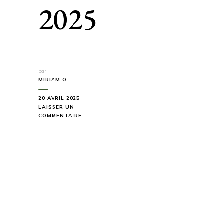
2025
par
MIRIAM O.
20 AVRIL 2025
LAISSER UN
SUR
COMMENTAIRE
TOP
5
DES
ERREURS
QUE
TOUT
RANDONNEUR
FAIT
AU
PRINTEMPS
EN