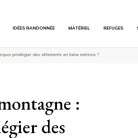
agne
riel, stations de ski
IDÉES RANDONNÉE
MATÉRIEL
REFUGES
uoi privilégier des vêtements en laine mérinos ?
montagne :
égier des