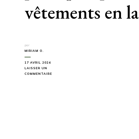
vêtements en la
par
MIRIAM O.
17 AVRIL 2024
LAISSER UN
SUR
COMMENTAIRE
RANDONNÉE
EN
MONTAGNE
:
POURQUOI
PRIVILÉGIER
DES
VÊTEMENTS
EN
LAINE
MÉRINOS