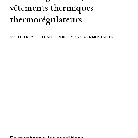
vêtements thermiques
thermorégulateurs
SUR
par
THIERRY
11 SEPTEMBRE 2025
5 COMMENTAIRES
LES
VÊTEMENTS
TECHNIQUES
THERMORÉG
SOUS-
VÊTEMENTS
THERMIQUES
THERMORÉG