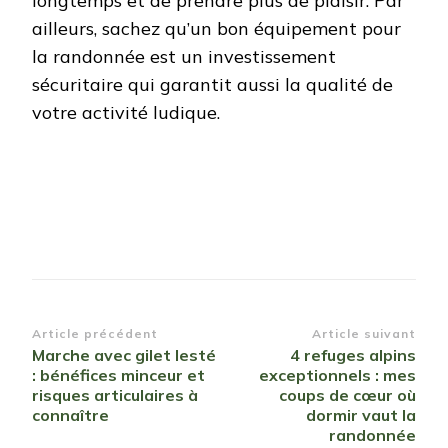
longtemps et de prendre plus de plaisir. Par
ailleurs, sachez qu’un bon équipement pour
la randonnée est un investissement
sécuritaire qui garantit aussi la qualité de
votre activité ludique.
Navigation
Article précédent
Article suivant
Marche avec gilet lesté
4 refuges alpins
d’article
: bénéfices minceur et
exceptionnels : mes
risques articulaires à
coups de cœur où
connaître
dormir vaut la
randonnée