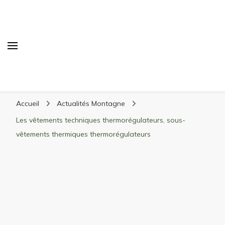
Randonnée Montagne
Randonnée en montagne, trekking, itinéraires,
Accueil
Actualités Montagne
matériel, stations de ski
Les vêtements techniques thermorégulateurs, sous-
vêtements thermiques thermorégulateurs