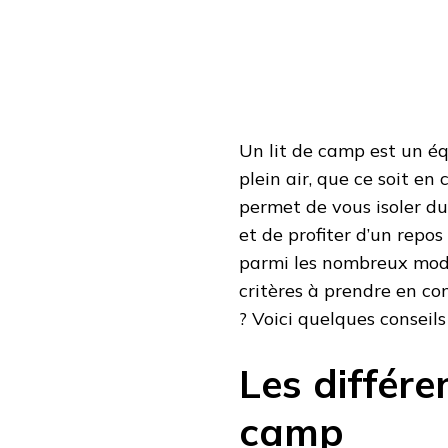
À
VOTRE
CONFORT
?
Un lit de camp est un é
plein air, que ce soit e
permet de vous isoler du
et de profiter d’un repo
parmi les nombreux modèl
critères à prendre en co
? Voici quelques conseil
Les différe
camp