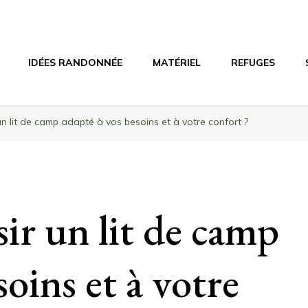
agne
riel, stations de ski
IDÉES RANDONNÉE
MATÉRIEL
REFUGES
n lit de camp adapté à vos besoins et à votre confort ?
r un lit de camp
soins et à votre