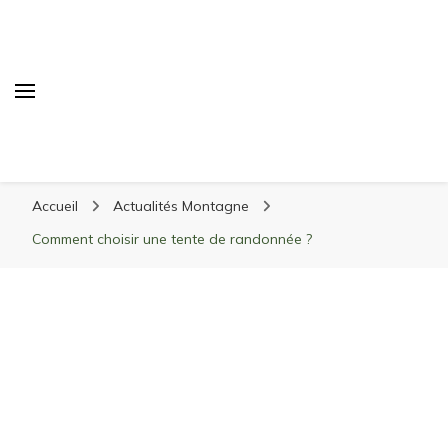
Randonnée Montagne
Randonnée en montagne, trekking, itinéraires,
Accueil
Actualités Montagne
matériel, stations de ski
Comment choisir une tente de randonnée ?