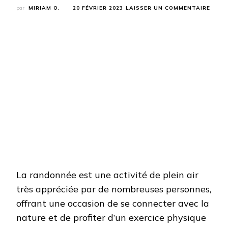
SUR
par
MIRIAM O.
20 FÉVRIER 2023
LAISSER UN COMMENTAIRE
COMM
CHOIS
UNE
TENT
DE
RAND
La randonnée est une activité de plein air
très appréciée par de nombreuses personnes,
offrant une occasion de se connecter avec la
nature et de profiter d’un exercice physique