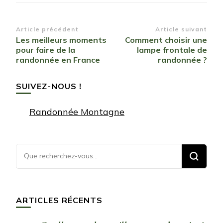
Navigation
Article précédent
Article suivant
Les meilleurs moments
Comment choisir une
d’article
pour faire de la
lampe frontale de
randonnée en France
randonnée ?
SUIVEZ-NOUS !
Randonnée Montagne
Vous
recherchiez
quelque
chose ?
ARTICLES RÉCENTS