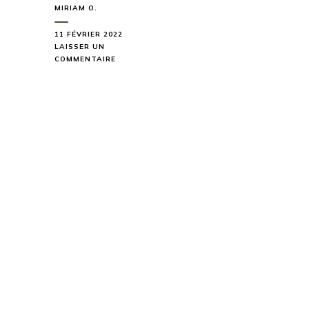
MIRIAM O.
11 FÉVRIER 2022
LAISSER UN
SUR
COMMENTAIRE
EXPLORER
LE
PLEIN
AIR
EN
LETTONIE