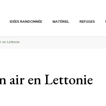
agne
riel, stations de ski
IDÉES RANDONNÉE
MATÉRIEL
REFUGES
ir en Lettonie
in air en Lettonie