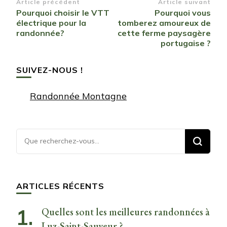
Navigation
Article précédent
Article suivant
Pourquoi choisir le VTT
Pourquoi vous
d’article
électrique pour la
tomberez amoureux de
randonnée?
cette ferme paysagère
portugaise ?
SUIVEZ-NOUS !
Randonnée Montagne
Vous
recherchiez
quelque
chose ?
ARTICLES RÉCENTS
Quelles sont les meilleures randonnées à
Luz-Saint-Sauveur ?