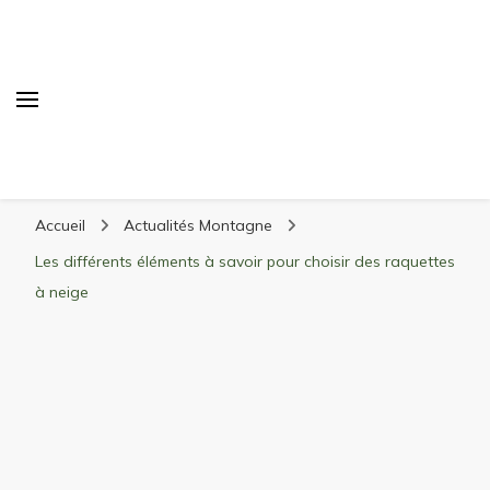
Randonnée Montagne
Randonnée en montagne, trekking, itinéraires,
Accueil
Actualités Montagne
matériel, stations de ski
Les différents éléments à savoir pour choisir des raquettes
à neige