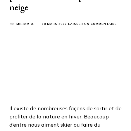
neige
SUR
par
MIRIAM O.
18 MARS 2022
LAISSER UN COMMENTAIRE
LES
DIFFÉR
ÉLÉMEN
À
SAVOIR
POUR
CHOISIR
DES
RAQUET
À
NEIGE
Il existe de nombreuses façons de sortir et de
profiter de la nature en hiver. Beaucoup
d’entre nous aiment skier ou faire du