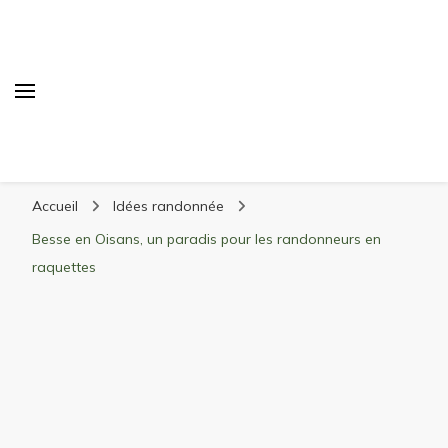
Randonnée Montagne
Randonnée en montagne, trekking, itinéraires,
Accueil
Idées randonnée
matériel, stations de ski
Besse en Oisans, un paradis pour les randonneurs en
raquettes