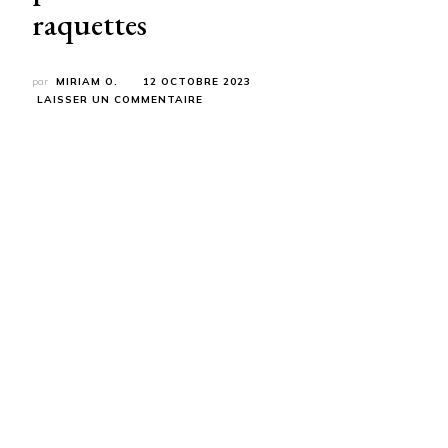
raquettes
par
MIRIAM O.
12 OCTOBRE 2023
SUR
LAISSER UN COMMENTAIRE
BESSE
EN
OISANS,
UN
PARADIS
POUR
LES
RANDONNEURS
EN
RAQUETTES