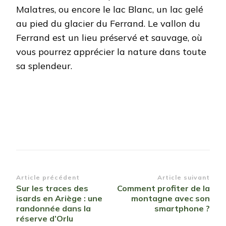
Malatres, ou encore le lac Blanc, un lac gelé
au pied du glacier du Ferrand. Le vallon du
Ferrand est un lieu préservé et sauvage, où
vous pourrez apprécier la nature dans toute
sa splendeur.
Navigation
Article précédent
Article suivant
Sur les traces des
Comment profiter de la
d’article
isards en Ariège : une
montagne avec son
randonnée dans la
smartphone ?
réserve d’Orlu