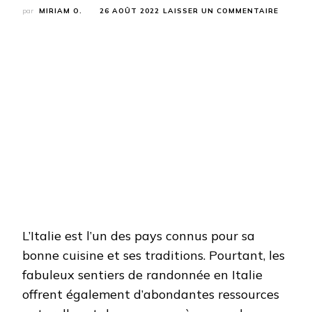
SUR
par
MIRIAM O.
26 AOÛT 2022
LAISSER UN COMMENTAIRE
LES
MEILLE
SENTIE
DE
RANDO
EN
ITALIE
L’Italie est l’un des pays connus pour sa
bonne cuisine et ses traditions. Pourtant, les
fabuleux sentiers de randonnée en Italie
offrent également d’abondantes ressources