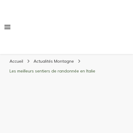
Randonnée Montagne
Randonnée en montagne, trekking, itinéraires,
Accueil
Actualités Montagne
matériel, stations de ski
Les meilleurs sentiers de randonnée en Italie