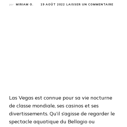
SUR
par
MIRIAM O.
19 AOÛT 2022
LAISSER UN COMMENTAIRE
LES
TRÉSOR
CACHÉS
À
DÉCOUV
À
LAS
VEGAS
Las Vegas est connue pour sa vie nocturne
de classe mondiale, ses casinos et ses
divertissements. Qu’il s’agisse de regarder le
spectacle aquatique du Bellagio ou