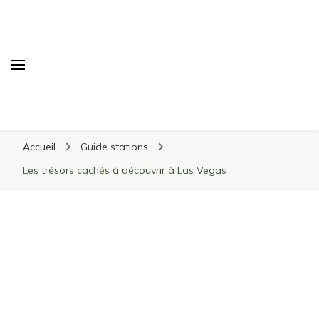
Randonnée Montagne
Randonnée en montagne, trekking, itinéraires,
Accueil
Guide stations
matériel, stations de ski
Les trésors cachés à découvrir à Las Vegas