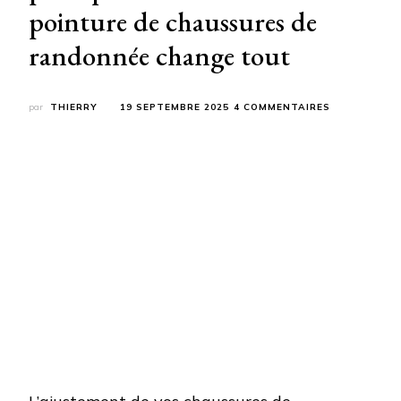
pointure de chaussures de
randonnée change tout
SUR
par
THIERRY
19 SEPTEMBRE 2025
4 COMMENTAIRES
L’ART
DU
BON
AJUSTEMEN
:
POURQUOI
CHOISIR
LA
BONNE
POINTURE
DE
CHAUSSURE
DE
RANDONNÉE
CHANGE
TOUT