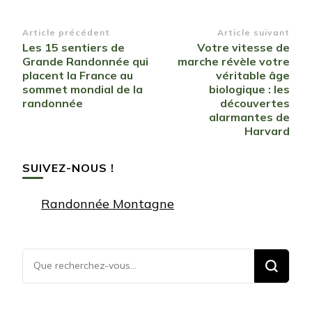
Navigation
Article précédent
Article suivant
Les 15 sentiers de
Votre vitesse de
d’article
Grande Randonnée qui
marche révèle votre
placent la France au
véritable âge
sommet mondial de la
biologique : les
randonnée
découvertes
alarmantes de
Harvard
SUIVEZ-NOUS !
Randonnée Montagne
Vous
recherchiez
quelque