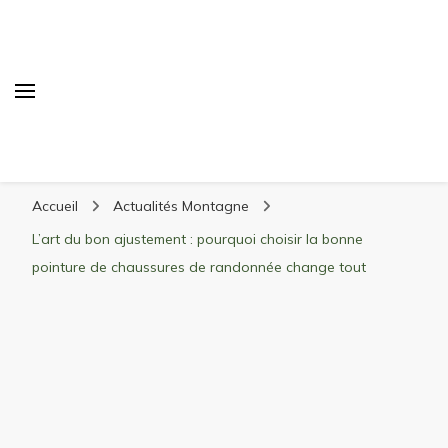
Randonnée Montagne
Randonnée en montagne, trekking, itinéraires,
Accueil
Actualités Montagne
matériel, stations de ski
L’art du bon ajustement : pourquoi choisir la bonne
pointure de chaussures de randonnée change tout