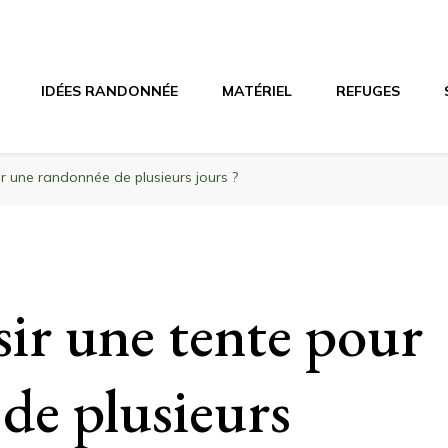
agne
riel, stations de ski
IDÉES RANDONNÉE
MATÉRIEL
REFUGES
r une randonnée de plusieurs jours ?
ir une tente pour
de plusieurs