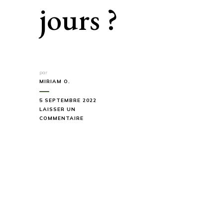
jours ?
par
MIRIAM O.
5 SEPTEMBRE 2022
LAISSER UN
SUR
COMMENTAIRE
COMMENT
CHOISIR
UNE
TENTE
POUR
UNE
RANDONNÉE
DE
PLUSIEURS
JOURS ?