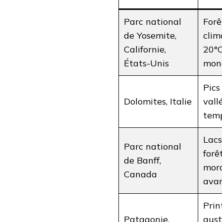
Parc national
Forê
de Yosemite,
clim
Californie,
20°C
États-Unis
mon
Pics
Dolomites, Italie
vall
temp
Lacs
Parc national
forê
de Banff,
mord
Canada
avan
Pri
Patagonie,
aust