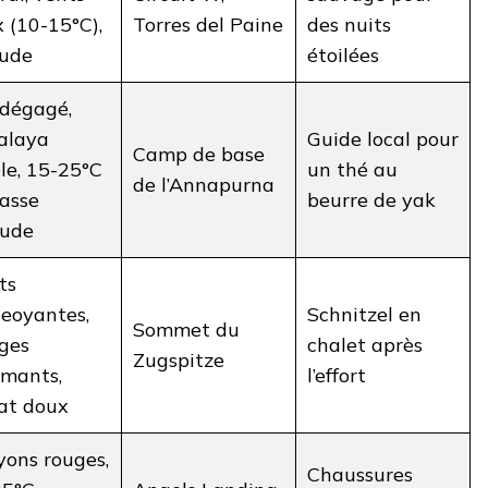
 (10-15°C),
Torres del Paine
des nuits
tude
étoilées
 dégagé,
alaya
Guide local pour
Camp de base
ble, 15-25°C
un thé au
de l’Annapurna
asse
beurre de yak
tude
ts
eoyantes,
Schnitzel en
Sommet du
ages
chalet après
Zugspitze
mants,
l’effort
at doux
ons rouges,
Chaussures