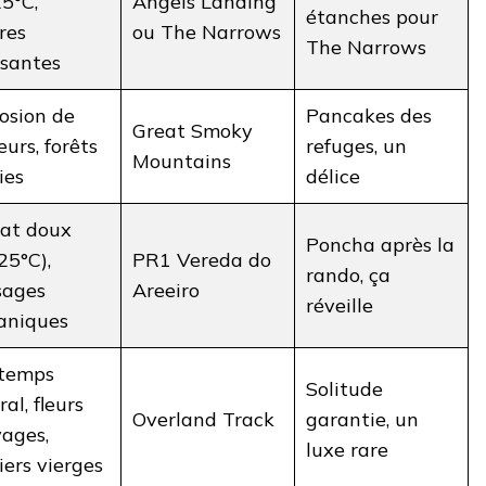
5°C,
Angels Landing
étanches pour
ères
ou The Narrows
The Narrows
santes
osion de
Pancakes des
Great Smoky
eurs, forêts
refuges, un
Mountains
ies
délice
at doux
Poncha après la
25°C),
PR1 Vereda do
rando, ça
sages
Areeiro
réveille
aniques
ntemps
Solitude
ral, fleurs
Overland Track
garantie, un
ages,
luxe rare
iers vierges