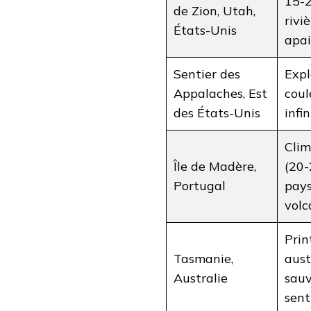
15-2
de Zion, Utah,
rivi
États-Unis
apai
Sentier des
Expl
Appalaches, Est
coul
des États-Unis
infin
Clim
Île de Madère,
(20-
Portugal
pay
volc
Pri
Tasmanie,
aust
Australie
sauv
sent