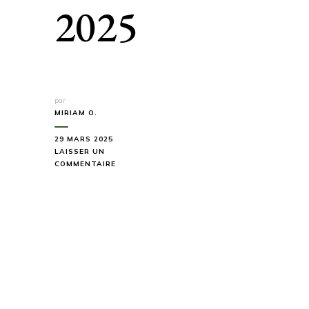
2025
par
MIRIAM O.
29 MARS 2025
LAISSER UN
SUR
COMMENTAIRE
LES
10
PLUS
BEAUX
SPOTS
DE
RANDONNÉE
À
FAIRE
EN
OCTOBRE