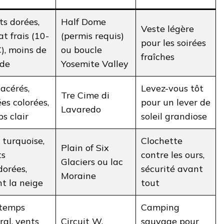
ts dorées,
Half Dome
Veste légère
at frais (10-
(permis requis)
pour les soirées
), moins de
ou boucle
fraîches
de
Yosemite Valley
 acérés,
Levez-vous tôt
Tre Cime di
ées colorées,
pour un lever de
Lavaredo
s clair
soleil grandiose
 turquoise,
Clochette
Plain of Six
ts
contre les ours,
Glaciers ou lac
orées,
sécurité avant
Moraine
t la neige
tout
ntemps
Camping
ral, vents
Circuit W,
sauvage pour