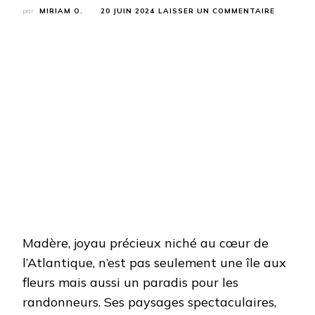
SUR
par
MIRIAM O.
20 JUIN 2024
LAISSER UN COMMENTAIRE
OÙ
FAIRE
DE
LA
RANDON
À
MADÈRE 
Madère, joyau précieux niché au cœur de
l’Atlantique, n’est pas seulement une île aux
fleurs mais aussi un paradis pour les
randonneurs. Ses paysages spectaculaires,