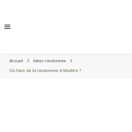
Randonnée Montagne
Randonnée en montagne, trekking, itinéraires,
Accueil
Idées randonnée
matériel, stations de ski
Où faire de la randonnée à Madère ?