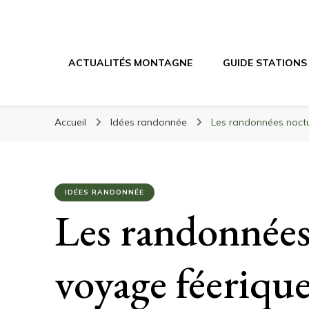
Randonnée Mont
Randonnée en montagne, trekking, itinéraires, maté
ACTUALITÉS MONTAGNE
GUIDE STATIONS
Accueil
Idées randonnée
Les randonnées noctur
IDÉES RANDONNÉE
Les randonnées
voyage féerique