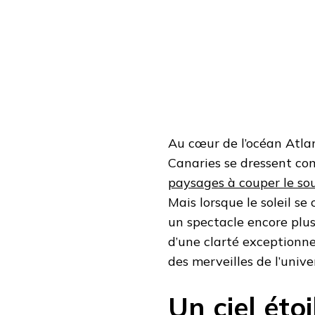
CIEL
ÉTOILÉ
DES
ÎLES
CANARIES
Au cœur de l’océan Atlant
Canaries se dressent co
paysages à couper le sou
Mais lorsque le soleil se
un spectacle encore plus
d’une clarté exceptionne
des merveilles de l’univer
Un ciel éto