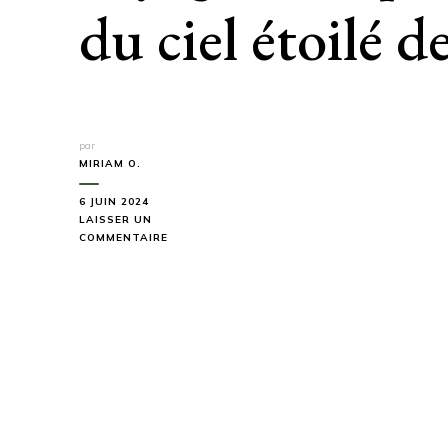
du ciel étoilé d
par
MIRIAM O.
6 JUIN 2024
LAISSER UN
SUR
COMMENTAIRE
LES
RANDONNÉES
NOCTURNES
:
UN
VOYAGE
FÉERIQUE
À
LA
DÉCOUVERTE
DU