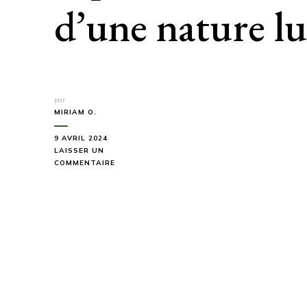
d’une nature l
par
MIRIAM O.
9 AVRIL 2024
LAISSER UN
SUR
COMMENTAIRE
RANDONNER
À
MADÈRE
:
UNE
EXPÉRIENCE
INOUBLIABLE
AU
CŒUR
D’UNE
NATURE