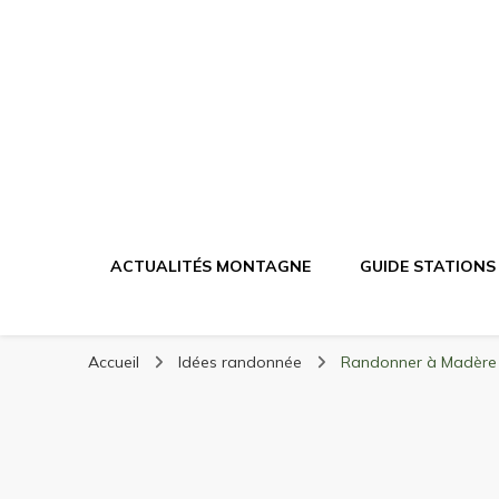
Randonnée Mont
Randonnée en montagne, trekking, itinéraires, maté
ACTUALITÉS MONTAGNE
GUIDE STATIONS
Accueil
Idées randonnée
Randonner à Madère :