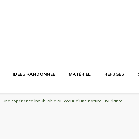
agne
riel, stations de ski
IDÉES RANDONNÉE
MATÉRIEL
REFUGES
 une expérience inoubliable au cœur d’une nature luxuriante