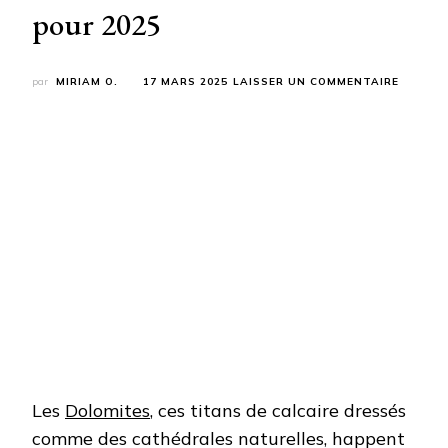
pour 2025
SUR
par
MIRIAM O.
17 MARS 2025
LAISSER UN COMMENTAIRE
7
JOURS
DE
RANDO
DANS
LES
DOLOMI
:
NOTRE
ITINÉRA
POUR
2025
Les
Dolomites
, ces titans de calcaire dressés
comme des cathédrales naturelles, happent