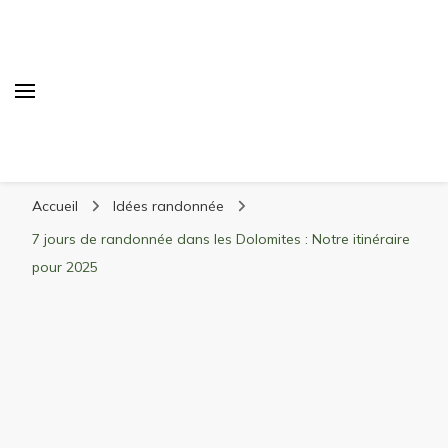
Randonnée Montagne
Randonnée en montagne, trekking, itinéraires,
Accueil
Idées randonnée
matériel, stations de ski
7 jours de randonnée dans les Dolomites : Notre itinéraire
pour 2025