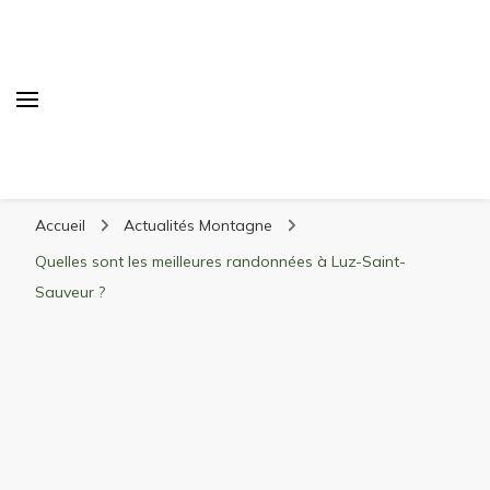
Randonnée Montagne
Randonnée en montagne, trekking, itinéraires,
Accueil
Actualités Montagne
matériel, stations de ski
Quelles sont les meilleures randonnées à Luz-Saint-
Sauveur ?