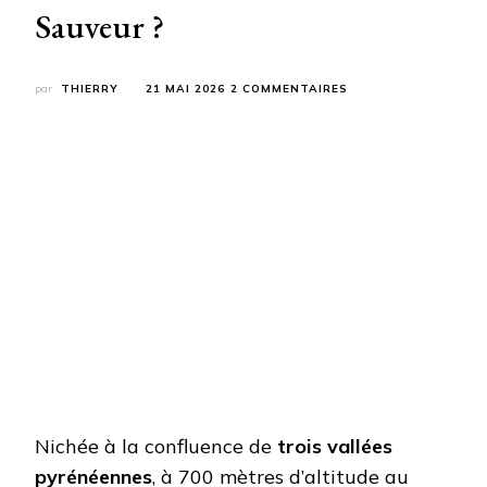
Sauveur ?
SUR
par
THIERRY
21 MAI 2026
2 COMMENTAIRES
QUELLES
SONT
LES
MEILLEURES
RANDONNÉES
À
LUZ-
SAINT-
SAUVEUR
?
Nichée à la confluence de
trois vallées
pyrénéennes
, à 700 mètres d’altitude au