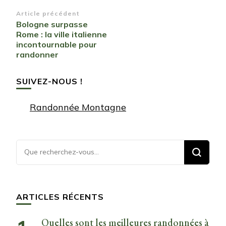
Navigation
Article précédent
Bologne surpasse
d’article
Rome : la ville italienne
incontournable pour
randonner
SUIVEZ-NOUS !
Randonnée Montagne
Vous
recherchiez
quelque
chose ?
ARTICLES RÉCENTS
Quelles sont les meilleures randonnées à