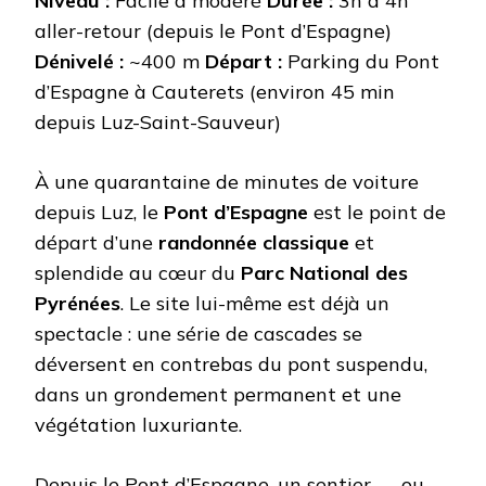
Niveau :
Facile à modéré
Durée :
3h à 4h
aller-retour (depuis le Pont d’Espagne)
Dénivelé :
~400 m
Départ :
Parking du Pont
d’Espagne à Cauterets (environ 45 min
depuis Luz-Saint-Sauveur)
À une quarantaine de minutes de voiture
depuis Luz, le
Pont d’Espagne
est le point de
départ d’une
randonnée classique
et
splendide au cœur du
Parc National des
Pyrénées
. Le site lui-même est déjà un
spectacle : une série de cascades se
déversent en contrebas du pont suspendu,
dans un grondement permanent et une
végétation luxuriante.
Depuis le Pont d’Espagne, un sentier — ou