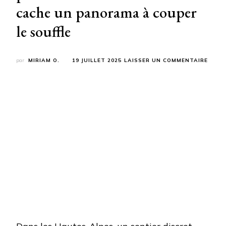
cache un panorama à couper
le souffle
SUR
par
MIRIAM O.
19 JUILLET 2025
LAISSER UN COMMENTAIRE
PERS
NE
VEUT
Y
ALLE
ET
POUR
CETT
RAND
CACH
UN
PANO
À
COUP
LE
SOUF