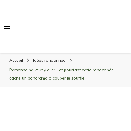
Randonnée Montagne
Randonnée en montagne, trekking, itinéraires,
Accueil
Idées randonnée
matériel, stations de ski
Personne ne veut y aller… et pourtant cette randonnée
cache un panorama à couper le souffle