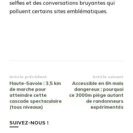
selfies et des conversations bruyantes qui
polluent certains sites emblématiques.
Navigation
Article précédent
Article suivant
Haute-Savoie : 3,5 km
Accessible en 6h mais
d’article
de marche pour
dangereux : pourquoi
atteindre cette
ce 3000m piège autant
cascade spectaculaire
de randonneurs
(tous niveaux)
expérimentés
SUIVEZ-NOUS !