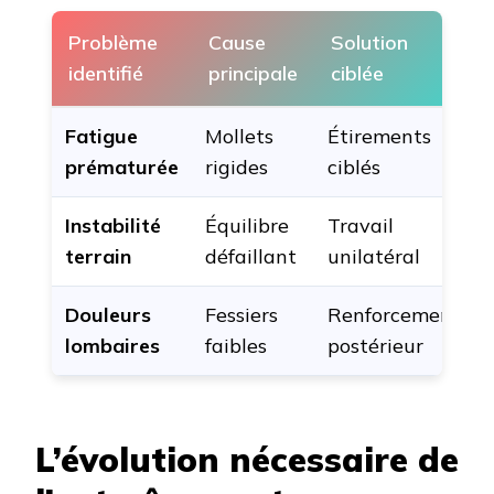
Problème
Cause
Solution
identifié
principale
ciblée
Fatigue
Mollets
Étirements
prématurée
rigides
ciblés
Instabilité
Équilibre
Travail
terrain
défaillant
unilatéral
Douleurs
Fessiers
Renforcement
lombaires
faibles
postérieur
L’évolution nécessaire de