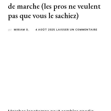
de marche (les pros ne veulent
pas que vous le sachiez)
SUR
par
MIRIAM O.
4 AOÛT 2025
LAISSER UN COMMENTAIRE
CES
3
EXERCIC
SECRETS
TRANSF
VOTRE
ENDURA
DE
MARCHE
(LES
PROS
NE
VEULENT
PAS
QUE
VOUS
LE
SACHIEZ