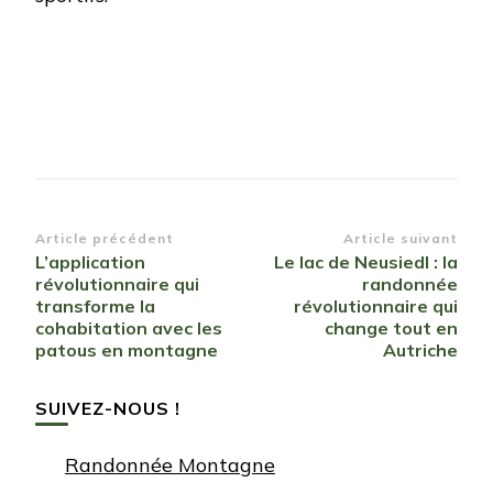
Navigation
Article précédent
Article suivant
L’application
Le lac de Neusiedl : la
d’article
révolutionnaire qui
randonnée
transforme la
révolutionnaire qui
cohabitation avec les
change tout en
patous en montagne
Autriche
SUIVEZ-NOUS !
Randonnée Montagne