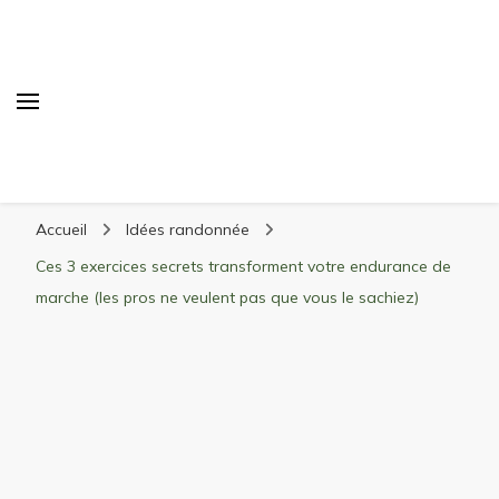
Randonnée Montagne
Randonnée en montagne, trekking, itinéraires,
Accueil
Idées randonnée
matériel, stations de ski
Ces 3 exercices secrets transforment votre endurance de
marche (les pros ne veulent pas que vous le sachiez)