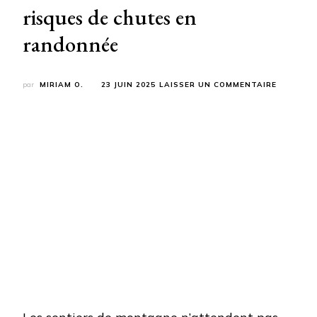
risques de chutes en
randonnée
SUR
par
MIRIAM O.
23 JUIN 2025
LAISSER UN COMMENTAIRE
60
ANS
ET
PLUS
:
CETTE
ROUTINE
DE
10
MINUTES
ÉLIMINE
50%
DES
RISQUES
DE
CHUTES
EN
RANDON