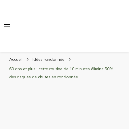
Randonnée Montagne
Randonnée en montagne, trekking, itinéraires,
Accueil
Idées randonnée
matériel, stations de ski
60 ans et plus : cette routine de 10 minutes élimine 50%
des risques de chutes en randonnée