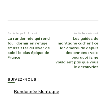
Navigation
Article précédent
Article suivant
La randonnée qui rend
Les guides de
d’article
fou : dormir en refuge
montagne cachent ce
et assister au lever de
lac émeraude depuis
soleil le plus épique de
des années : voici
France
pourquoi ils ne
voulaient pas que vous
le découvriez
SUIVEZ-NOUS !
Randonnée Montagne