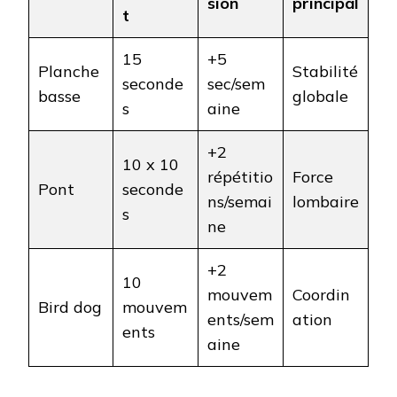
sion
principal
t
15
+5
Planche
Stabilité
seconde
sec/sem
basse
globale
s
aine
+2
10 x 10
répétitio
Force
Pont
seconde
ns/semai
lombaire
s
ne
+2
10
mouvem
Coordin
Bird dog
mouvem
ents/sem
ation
ents
aine