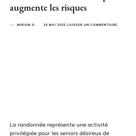
augmente les risques
SUR
par
MIRIAM O.
26 MAI 2025
LAISSER UN COMMENTAIRE
RANDONN
APRÈS
60
ANS
:
ÉVITEZ
CETTE
ERREUR
D’EAU
QUI
AUGMENT
LES
RISQUES
La randonnée représente une activité
privilégiée pour les seniors désireux de