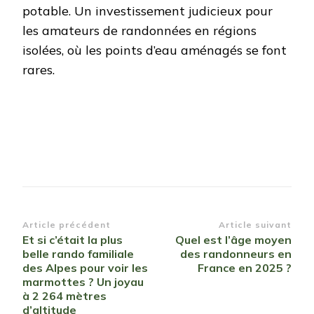
potable. Un investissement judicieux pour
les amateurs de randonnées en régions
isolées, où les points d’eau aménagés se font
rares.
Navigation
Article précédent
Article suivant
Et si c’était la plus
Quel est l’âge moyen
d’article
belle rando familiale
des randonneurs en
des Alpes pour voir les
France en 2025 ?
marmottes ? Un joyau
à 2 264 mètres
d’altitude