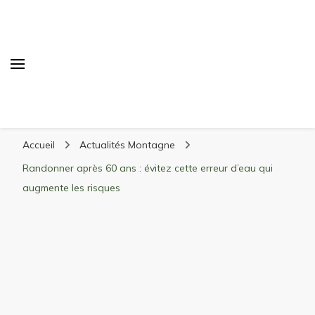
Randonnée Montagne
Randonnée en montagne, trekking, itinéraires,
Accueil
Actualités Montagne
matériel, stations de ski
Randonner après 60 ans : évitez cette erreur d’eau qui
augmente les risques