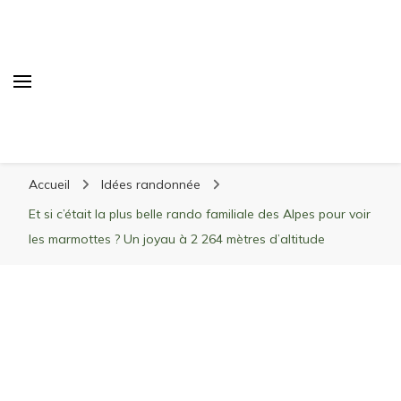
Randonnée Montagne
Randonnée en montagne, trekking, itinéraires,
Accueil
Idées randonnée
matériel, stations de ski
Et si c’était la plus belle rando familiale des Alpes pour voir
les marmottes ? Un joyau à 2 264 mètres d’altitude