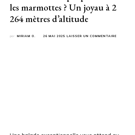
les marmottes ? Un joyau à 2
264 mètres d’altitude
SUR
par
MIRIAM O.
26 MAI 2025
LAISSER UN COMMENTAIRE
ET
SI
C’ÉTAIT
LA
PLUS
BELLE
RANDO
FAMILIAL
DES
ALPES
POUR
VOIR
LES
MARMOTT
?
UN
JOYAU
À