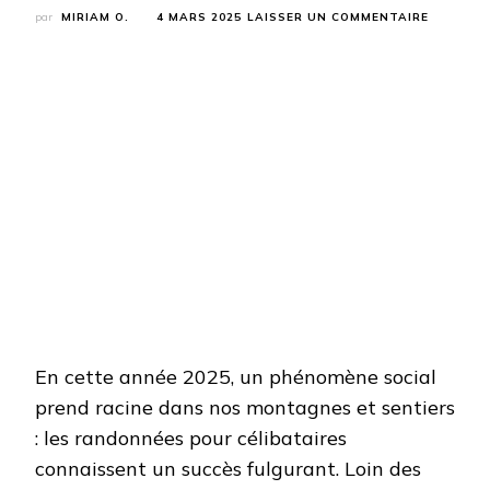
SUR
par
MIRIAM O.
4 MARS 2025
LAISSER UN COMMENTAIRE
CLUB
DE
RANDON
POUR
CÉLIBAT
:
LE
BOOM
DE
2025
En cette année 2025, un phénomène social
prend racine dans nos montagnes et sentiers
: les randonnées pour célibataires
connaissent un succès fulgurant. Loin des