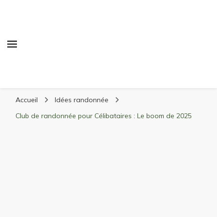
Randonnée Montagne
Randonnée en montagne, trekking, itinéraires,
Accueil
Idées randonnée
matériel, stations de ski
Club de randonnée pour Célibataires : Le boom de 2025