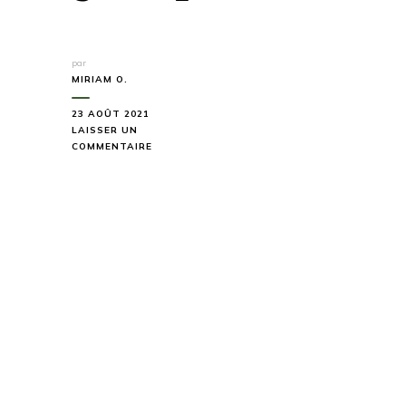
par
MIRIAM O.
23 AOÛT 2021
LAISSER UN
SUR
COMMENTAIRE
POURQUOI
FAIRE
UN
VOYAGE
EN
GROUPE
?