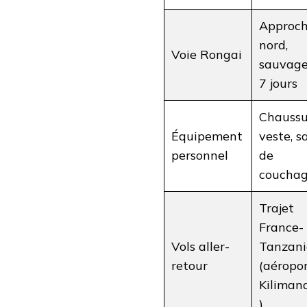
Approc
nord,
Voie Rongai
sauvage
7 jours
Chaussu
Équipement
veste, s
personnel
de
coucha
Trajet
France-
Vols aller-
Tanzani
retour
(aéropo
Kiliman
)