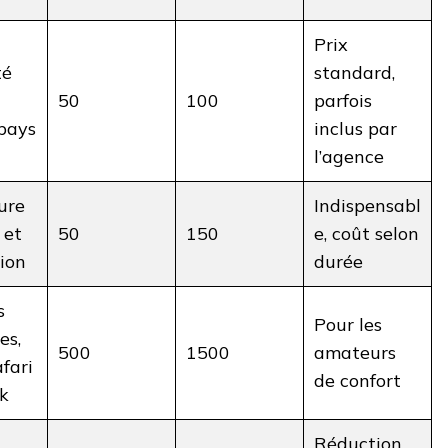
Prix
té
standard,
50
100
parfois
 pays
inclus par
l’agence
ure
Indispensabl
 et
50
150
e, coût selon
ion
durée
s
Pour les
es,
500
1500
amateurs
afari
de confort
ek
Réduction