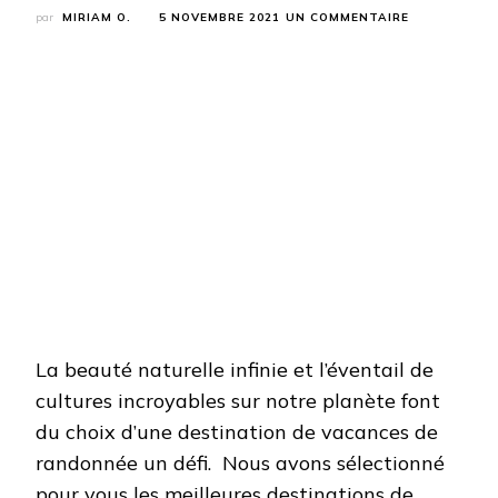
SUR
par
MIRIAM O.
5 NOVEMBRE 2021
UN COMMENTAIRE
LES
VACANCES
DE
RANDONNÉE
LES
PLUS
ÉPIQUES
La beauté naturelle infinie et l’éventail de
cultures incroyables sur notre planète font
du choix d’une destination de vacances de
randonnée un défi. Nous avons sélectionné
pour vous les meilleures destinations de