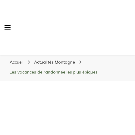
Randonnée Montagne
Randonnée en montagne, trekking, itinéraires,
Accueil
Actualités Montagne
matériel, stations de ski
Les vacances de randonnée les plus épiques