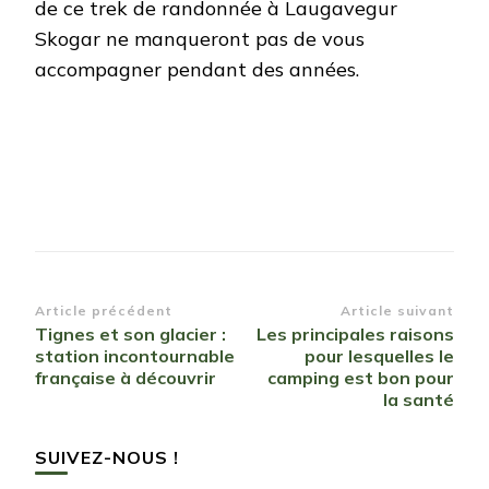
de ce trek de randonnée à Laugavegur
Skogar ne manqueront pas de vous
accompagner pendant des années.
Navigation
Article précédent
Article suivant
Tignes et son glacier :
Les principales raisons
d’article
station incontournable
pour lesquelles le
française à découvrir
camping est bon pour
la santé
SUIVEZ-NOUS !