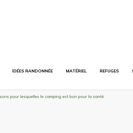
agne
riel, stations de ski
IDÉES RANDONNÉE
MATÉRIEL
REFUGES
isons pour lesquelles le camping est bon pour la santé