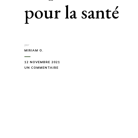
pour la santé
par
MIRIAM O.
12 NOVEMBRE 2021
SUR
UN COMMENTAIRE
LES
PRINCIPALES
RAISONS
POUR
LESQUELLES
LE
CAMPING
EST
BON
POUR
LA
SANTÉ