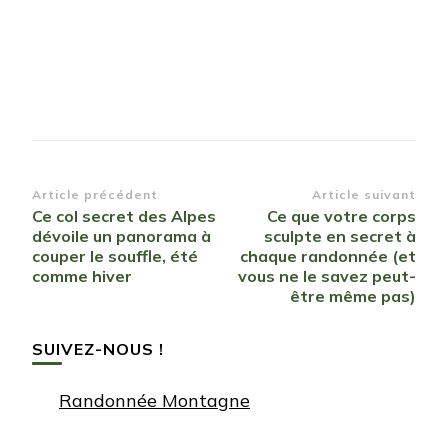
Navigation
Article précédent
Article suivant
Ce col secret des Alpes
Ce que votre corps
d’article
dévoile un panorama à
sculpte en secret à
couper le souffle, été
chaque randonnée (et
comme hiver
vous ne le savez peut-
être même pas)
SUIVEZ-NOUS !
Randonnée Montagne