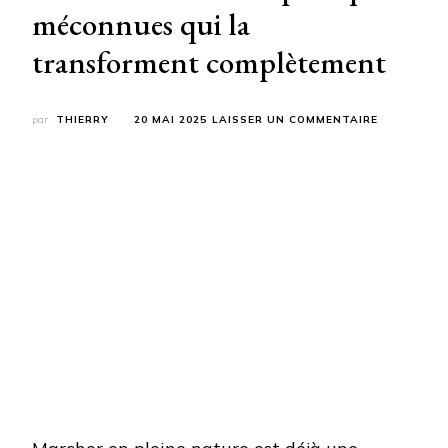
méconnues qui la
transforment complètement
SUR
par
THIERRY
20 MAI 2025
LAISSER UN COMMENTAIRE
VOUS
PENSIEZ
TOUT
SAVOIR
SUR
LA
RANDONNÉ
?
VOICI
3
PRATIQUES
MÉCONNUE
QUI
LA
TRANSFOR
COMPLÈTE