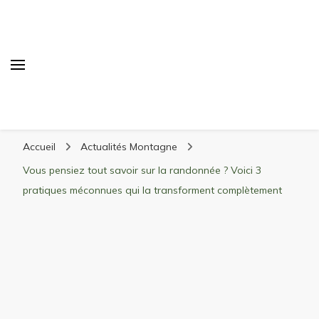
Randonnée Montagne
Randonnée en montagne, trekking, itinéraires,
Accueil
Actualités Montagne
matériel, stations de ski
Vous pensiez tout savoir sur la randonnée ? Voici 3
pratiques méconnues qui la transforment complètement