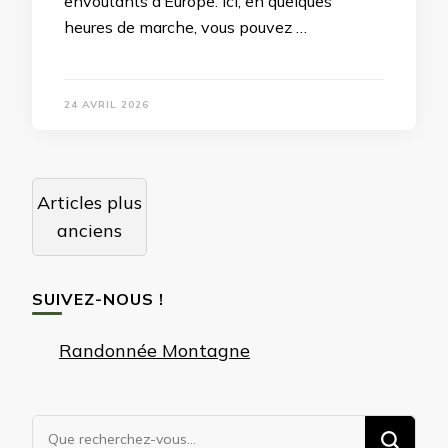
envoûtants d’Europe. Ici, en quelques
heures de marche, vous pouvez …
24 AVRIL 2026
Navigation
Articles plus
des
anciens
articles
SUIVEZ-NOUS !
Randonnée Montagne
Vous