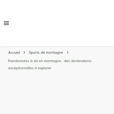
Randonnée Montagne
Randonnée en montagne, trekking, itinéraires,
Accueil
Sports de montagne
matériel, stations de ski
Randonnées à ski en montagne : des destinations
exceptionnelles à explorer