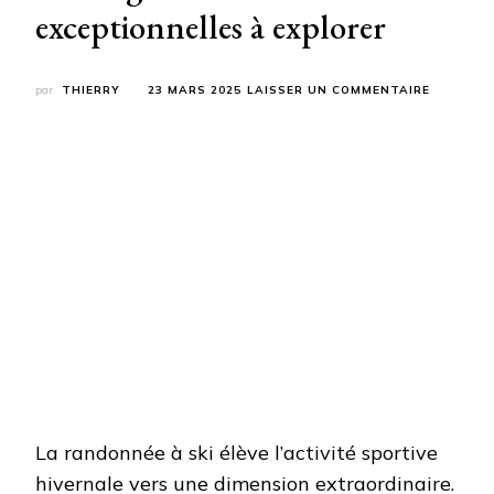
exceptionnelles à explorer
SUR
par
THIERRY
23 MARS 2025
LAISSER UN COMMENTAIRE
RANDONN
À
SKI
EN
MONTAG
:
DES
DESTINA
EXCEPTI
À
EXPLORE
La randonnée à ski élève l’activité sportive
hivernale vers une dimension extraordinaire.