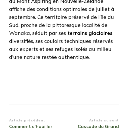
du Mont Aspiring en Nouvelle-Zélande
affiche des conditions optimales de juillet à
septembre. Ce territoire préservé de l’île du
Sud, proche de la pittoresque localité de
Wanaka, séduit par ses
terrains glaciaires
diversifiés, ses couloirs techniques réservés
aux experts et ses refuges isolés au milieu
d’une nature restée authentique.
Navigation
Article précédent
Article suivant
Comment s’habiller
Cascade du Grand