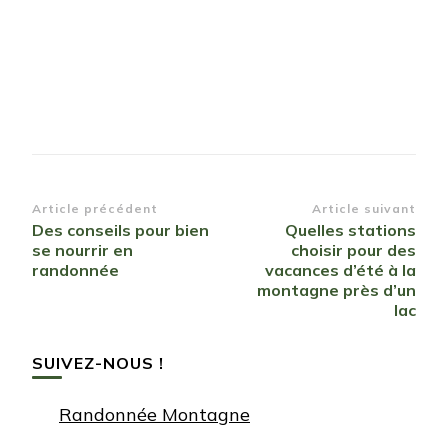
Navigation
Article précédent
Article suivant
Des conseils pour bien
Quelles stations
d’article
se nourrir en
choisir pour des
randonnée
vacances d’été à la
montagne près d’un
lac
SUIVEZ-NOUS !
Randonnée Montagne