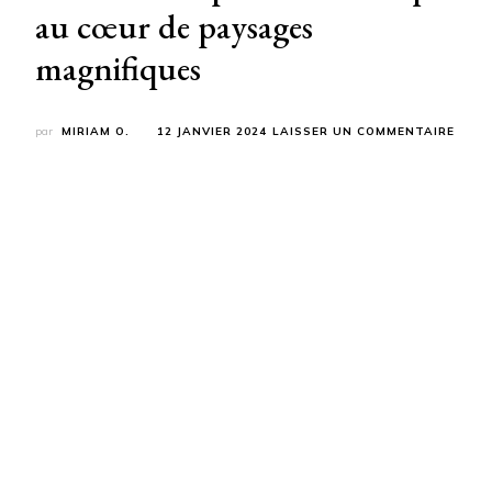
au cœur de paysages
magnifiques
SUR
par
MIRIAM O.
12 JANVIER 2024
LAISSER UN COMMENTAIRE
LE
SKI
DE
FOND
EN
AUVE
:
UNE
ACTI
SPOR
ET
LUDI
AU
CŒU
DE
PAYS
MAGN