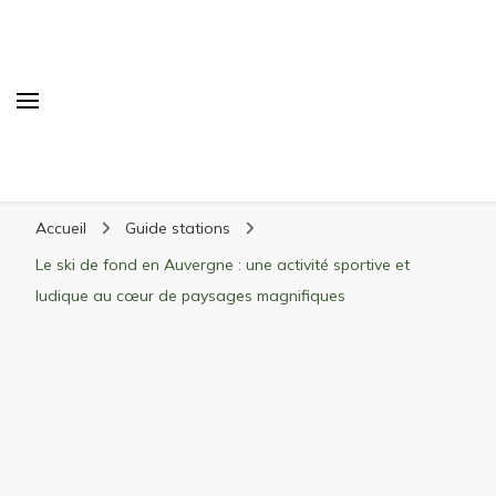
Randonnée Montagne
Randonnée en montagne, trekking, itinéraires,
Accueil
Guide stations
matériel, stations de ski
Le ski de fond en Auvergne : une activité sportive et
ludique au cœur de paysages magnifiques