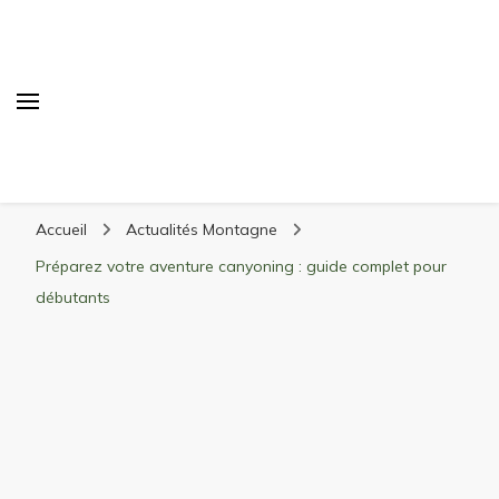
Randonnée Montagne
Randonnée en montagne, trekking, itinéraires,
Accueil
Actualités Montagne
matériel, stations de ski
Préparez votre aventure canyoning : guide complet pour
débutants