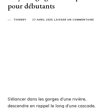
pour débutants
SUR
par
THIERRY
17 AVRIL 2025
LAISSER UN COMMENTAIRE
PRÉPARE
VOTRE
AVENTUR
CANYONI
:
GUIDE
COMPLET
POUR
DÉBUTA
S’élancer dans les gorges d’une rivière,
descendre en rappel le long d’une cascade,