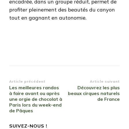
encadrée, dans un groupe réduit, permet de
profiter pleinement des beautés du canyon
tout en gagnant en autonomie.
Navigation
Article précédent
Article suivant
Les meilleures randos
Découvrez les plus
d’article
à faire avant ou après
beaux cirques naturels
une orgie de chocolat à
de France
Paris lors du week-end
de Pâques
SUIVEZ-NOUS !