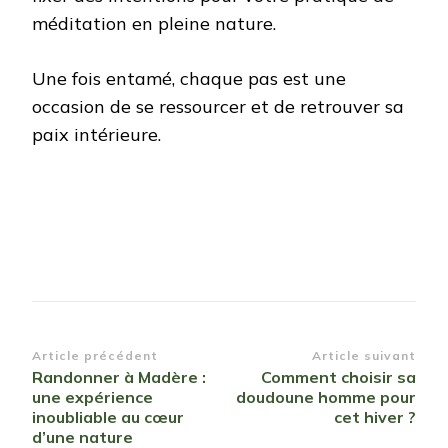
méditation en pleine nature.
Une fois entamé, chaque pas est une
occasion de se ressourcer et de retrouver sa
paix intérieure.
Navigation
Article précédent
Article suivant
Randonner à Madère :
Comment choisir sa
d’article
une expérience
doudoune homme pour
inoubliable au cœur
cet hiver ?
d’une nature