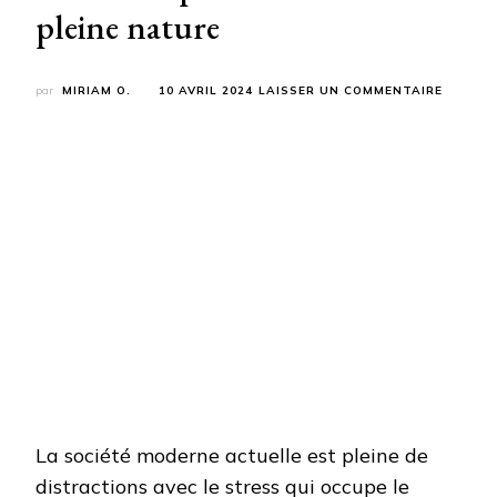
pleine nature
SUR
par
MIRIAM O.
10 AVRIL 2024
LAISSER UN COMMENTAIRE
MÉDITA
ET
RANDO
:
TROUVE
LA
PAIX
INTÉRI
EN
PLEINE
NATURE
La société moderne actuelle est pleine de
distractions avec le stress qui occupe le