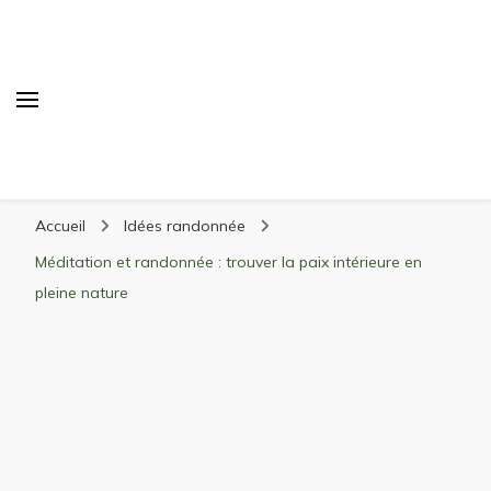
Randonnée Montagne
Randonnée en montagne, trekking, itinéraires,
Accueil
Idées randonnée
matériel, stations de ski
Méditation et randonnée : trouver la paix intérieure en
pleine nature