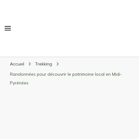
Randonnée Montagne
Randonnée en montagne, trekking, itinéraires,
Accueil
Trekking
matériel, stations de ski
Randonnées pour découvrir le patrimoine local en Midi-
Pyrénées