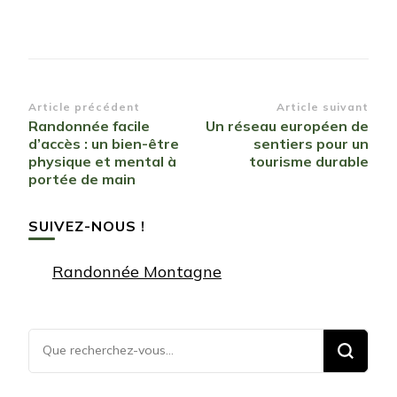
Navigation
Article précédent
Article suivant
Randonnée facile
Un réseau européen de
d’article
d’accès : un bien-être
sentiers pour un
physique et mental à
tourisme durable
portée de main
SUIVEZ-NOUS !
Randonnée Montagne
Vous
recherchiez
quelque