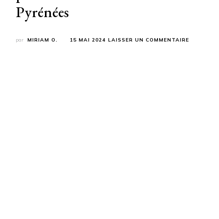
Pyrénées
SUR
par
MIRIAM O.
15 MAI 2024
LAISSER UN COMMENTAIRE
RANDONN
POUR
DÉCOUVR
LE
PATRIMOI
LOCAL
EN
MIDI-
PYRÉNÉES