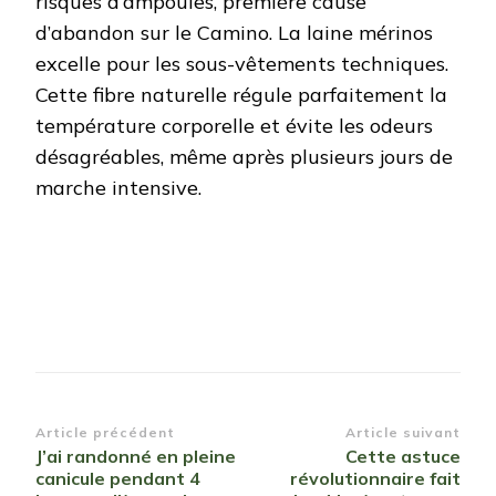
risques d’ampoules, première cause
d’abandon sur le Camino. La laine mérinos
excelle pour les sous-vêtements techniques.
Cette fibre naturelle régule parfaitement la
température corporelle et évite les odeurs
désagréables, même après plusieurs jours de
marche intensive.
Navigation
Article précédent
Article suivant
J’ai randonné en pleine
Cette astuce
d’article
canicule pendant 4
révolutionnaire fait