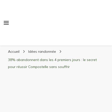
Randonnée Montagne
Randonnée en montagne, trekking, itinéraires,
Accueil
Idées randonnée
matériel, stations de ski
38% abandonnent dans les 4 premiers jours : le secret
pour réussir Compostelle sans souffrir