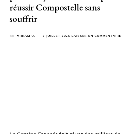
réussir Compostelle sans
souffrir
SUR
par
MIRIAM O.
1 JUILLET 2025
LAISSER UN COMMENTAIRE
38%
ABAND
DANS
LES
4
PREMI
JOURS
:
LE
SECRE
POUR
RÉUSS
COMPO
SANS
SOUFF