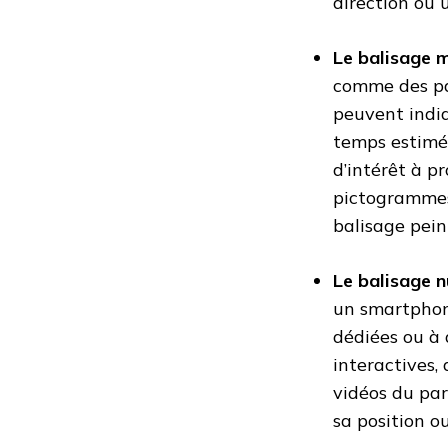
direction ou 
Le balisage m
comme des pan
peuvent indiq
temps estimé, 
d’intérêt à p
pictogrammes
balisage pein
Le balisage 
un smartphone
dédiées ou à 
interactives,
vidéos du par
sa position o