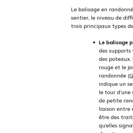
Le balisage en randonnée
sentier, le niveau de diff
trois principaux types d
Le balisage p
des supports 
des poteaux. I
rouge et le j
randonnée (
indique un se
le tour d’une
de petite ran
liaison entr
être des trait
qu’elles sign