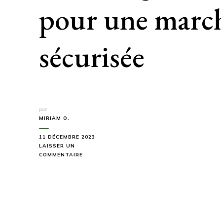
pour une march
sécurisée
par
MIRIAM O.
11 DÉCEMBRE 2023
LAISSER UN
SUR
COMMENTAIRE
COMMENT
BIEN
SE
REPÉRER
GRÂCE
AU
BALISAGE