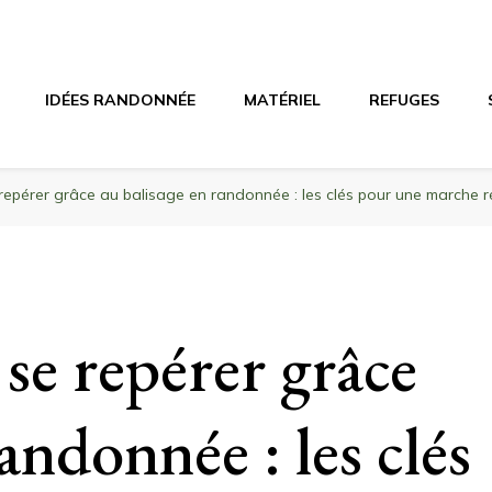
agne
riel, stations de ski
IDÉES RANDONNÉE
MATÉRIEL
REFUGES
epérer grâce au balisage en randonnée : les clés pour une marche ré
e repérer grâce
andonnée : les clés