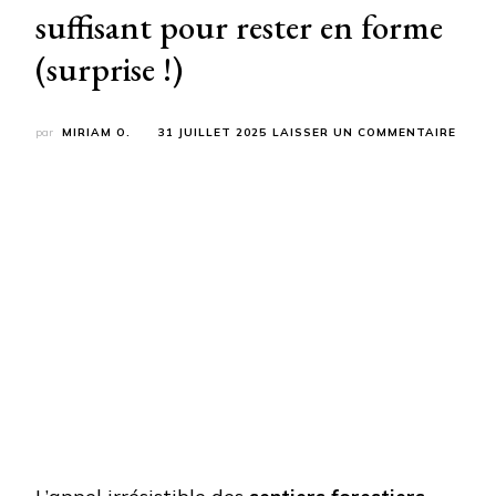
suffisant pour rester en forme
(surprise !)
SUR
par
MIRIAM O.
31 JUILLET 2025
LAISSER UN COMMENTAIRE
RAND
1
FOIS
PAR
SEMA
:
CETT
ÉTUD
RÉVÈL
SI
C’EST
SUFF
POUR
REST
EN
FORM
(SURP
!)