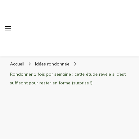
Randonnée Montagne
Randonnée en montagne, trekking, itinéraires,
Accueil
Idées randonnée
matériel, stations de ski
Randonner 1 fois par semaine : cette étude révèle si c’est
suffisant pour rester en forme (surprise !)