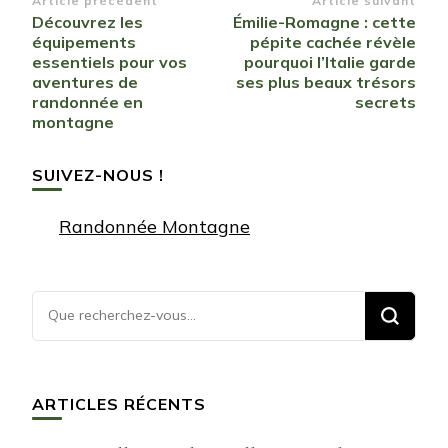
Navigation
Article précédent
Article suivant
Découvrez les
Émilie-Romagne : cette
d’article
équipements
pépite cachée révèle
essentiels pour vos
pourquoi l’Italie garde
aventures de
ses plus beaux trésors
randonnée en
secrets
montagne
SUIVEZ-NOUS !
Randonnée Montagne
Vous
recherchiez
quelque
chose ?
ARTICLES RÉCENTS