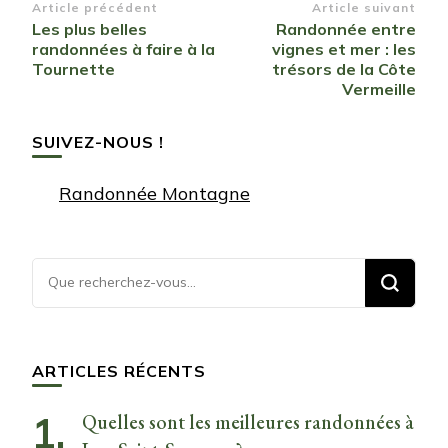
Navigation
Article précédent
Article suivant
Les plus belles
Randonnée entre
d’article
randonnées à faire à la
vignes et mer : les
Tournette
trésors de la Côte
Vermeille
SUIVEZ-NOUS !
Randonnée Montagne
Vous
recherchiez
quelque
chose ?
ARTICLES RÉCENTS
Quelles sont les meilleures randonnées à