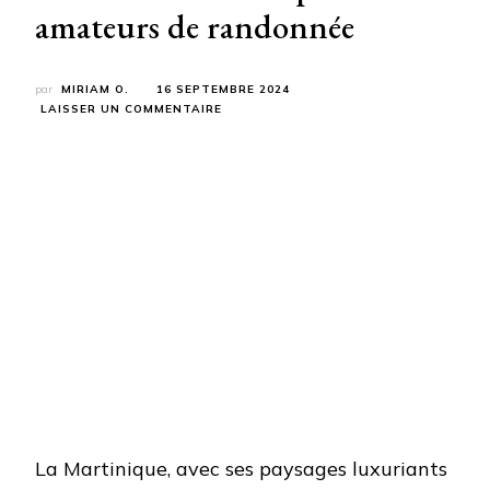
amateurs de randonnée
par
MIRIAM O.
16 SEPTEMBRE 2024
SUR
LAISSER UN COMMENTAIRE
LA
MARTINIQUE,
UNE
DESTINATION
DE
RÊVE
POUR
LES
AMATEURS
DE
RANDONNÉE
La Martinique, avec ses paysages luxuriants