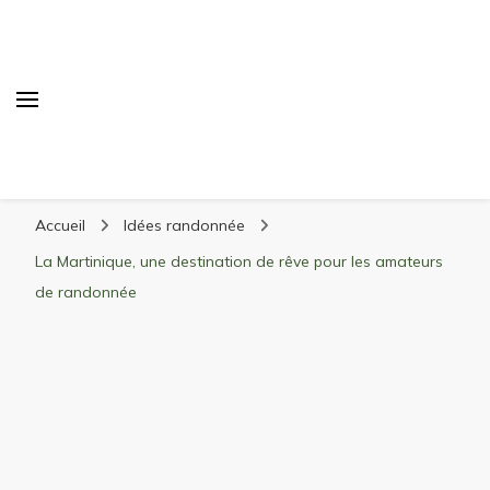
Randonnée Montagne
Randonnée en montagne, trekking, itinéraires,
Accueil
Idées randonnée
matériel, stations de ski
La Martinique, une destination de rêve pour les amateurs
de randonnée