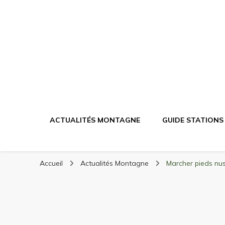
Randonnée Mont
Randonnée en montagne, trekking, itinéraires, maté
ACTUALITÉS MONTAGNE
GUIDE STATIONS
Accueil
Actualités Montagne
Marcher pieds nus