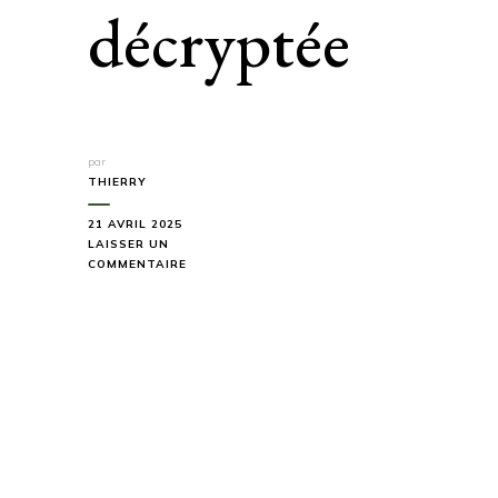
décryptée
par
THIERRY
21 AVRIL 2025
LAISSER UN
SUR
COMMENTAIRE
MARCHER
PIEDS
NUS
EN
NATURE
:
LA
TENDANCE
“BAREFOOT
HIKING”
DÉCRYPTÉE