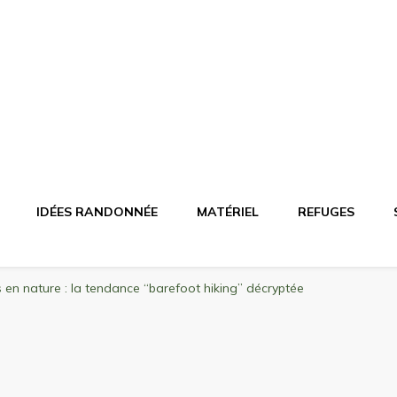
agne
riel, stations de ski
IDÉES RANDONNÉE
MATÉRIEL
REFUGES
 en nature : la tendance “barefoot hiking” décryptée