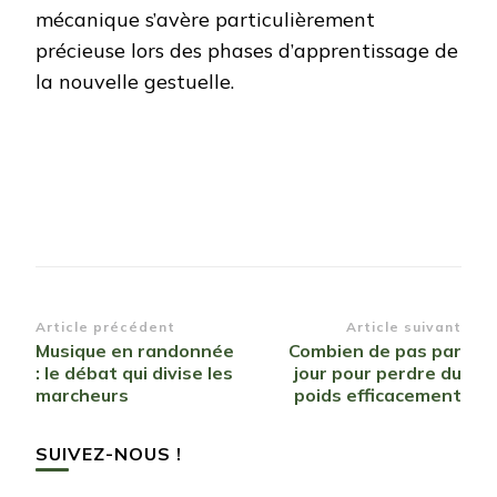
mécanique s’avère particulièrement
précieuse lors des phases d’apprentissage de
la nouvelle gestuelle.
Navigation
Article précédent
Article suivant
Musique en randonnée
Combien de pas par
d’article
: le débat qui divise les
jour pour perdre du
marcheurs
poids efficacement
SUIVEZ-NOUS !