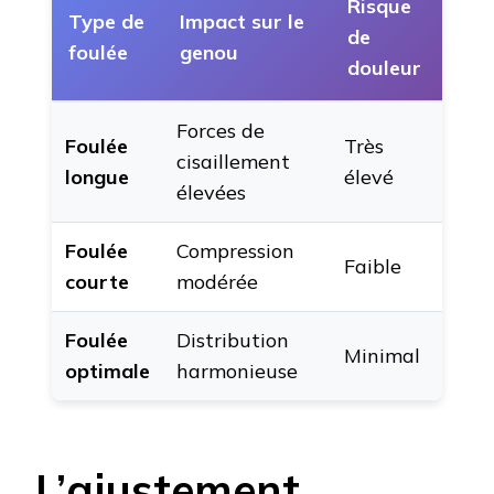
Risque
Type de
Impact sur le
de
foulée
genou
douleur
Forces de
Foulée
Très
cisaillement
longue
élevé
élevées
Foulée
Compression
Faible
courte
modérée
Foulée
Distribution
Minimal
optimale
harmonieuse
L’ajustement