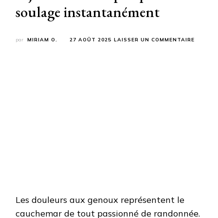
soulage instantanément
SUR
par
MIRIAM O.
27 AOÛT 2025
LAISSER UN COMMENTAIRE
MAL
AUX
GENOU
EN
MARCH
:
L’AJUS
SIMPLE
QUI
SOULA
INSTA
Les douleurs aux genoux représentent le
cauchemar de tout passionné de randonnée.