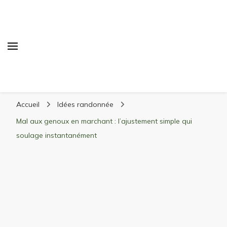
Randonnée Montagne
Randonnée en montagne, trekking, itinéraires,
Accueil
Idées randonnée
matériel, stations de ski
Mal aux genoux en marchant : l’ajustement simple qui
soulage instantanément