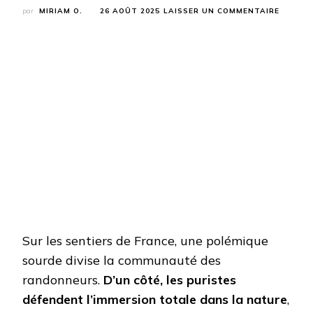
SUR
par
MIRIAM O.
26 AOÛT 2025
LAISSER UN COMMENTAIRE
MUSIQU
EN
RANDO
:
LE
DÉBAT
QUI
DIVISE
LES
MARCH
Sur les sentiers de France, une polémique
sourde divise la communauté des
randonneurs.
D’un côté, les puristes
défendent l’immersion totale dans la nature
,