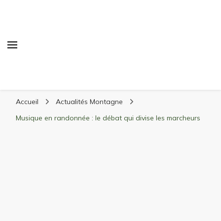
Randonnée Montagne
Randonnée en montagne, trekking, itinéraires,
Accueil
Actualités Montagne
matériel, stations de ski
Musique en randonnée : le débat qui divise les marcheurs