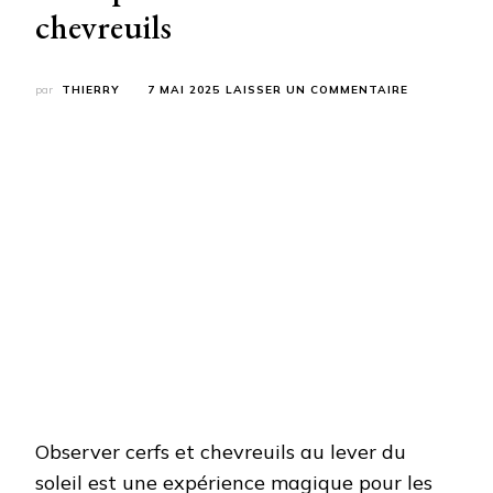
chevreuils
SUR
par
THIERRY
7 MAI 2025
LAISSER UN COMMENTAIRE
LES
5
RANDOS
À
FAIRE
AU
LEVER
DU
SOLEIL
POUR
OBSERVER
LES
CERFS
OU
CHEVREUILS
Observer cerfs et chevreuils au lever du
soleil est une expérience magique pour les