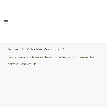
Randonnée Montagne
Randonnée en montagne, trekking, itinéraires,
Accueil
Actualités Montagne
matériel, stations de ski
Les 5 randos à faire au lever du soleil pour observer les
cerfs ou chevreuils