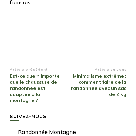
français.
Navigation
Article précédent
Article suivant
Est-ce que n’importe
Minimalisme extrême :
d’article
quelle chaussure de
comment faire de la
randonnée est
randonnée avec un sac
adaptée à la
de 2 kg
montagne ?
SUIVEZ-NOUS !
Randonnée Montagne