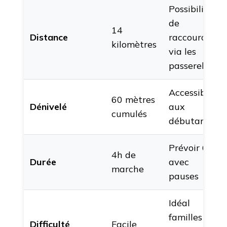
Possibilité
de
14
Distance
raccourcir
kilomètres
via les
passerelles
Accessible
60 mètres
Dénivelé
aux
cumulés
débutants
Prévoir 6h
4h de
Durée
avec
marche
pauses
Idéal
familles
Difficulté
Facile