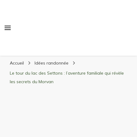
Randonnée Montagne
Randonnée en montagne, trekking, itinéraires,
Accueil
Idées randonnée
matériel, stations de ski
Le tour du lac des Settons : l’aventure familiale qui révèle
les secrets du Morvan