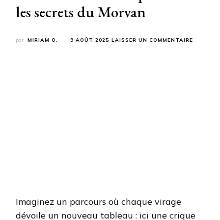
les secrets du Morvan
SUR
par
MIRIAM O.
9 AOÛT 2025
LAISSER UN COMMENTAIRE
LE
TOUR
DU
LAC
DES
SETTON
:
L’AVENT
FAMILIAL
QUI
RÉVÈLE
LES
SECRETS
DU
MORVAN
Imaginez un parcours où chaque virage
dévoile un nouveau tableau : ici une crique