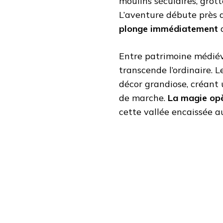
moulins séculaires, grott
L’aventure débute près d
plonge immédiatement
d
Entre patrimoine médiév
transcende l’ordinaire. 
décor grandiose, créant 
de marche.
La magie opè
cette vallée encaissée au