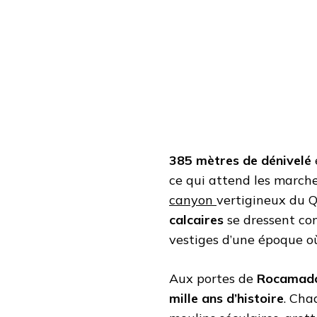
CANYON
SPECTACULAIRE
ET
DES
RUINES
MÉDIÉVALES
AUX
PORTES
DE
ROCAMADOUR
385 mètres de dénivelé
ce qui attend les marche
canyon
vertigineux du Q
calcaires
se dressent co
vestiges d’une époque où
Aux portes de
Rocamad
mille ans d’histoire
. Cha