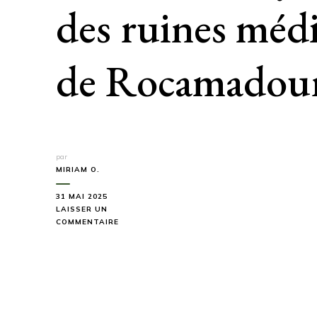
des ruines médi
de Rocamadou
par
MIRIAM O.
31 MAI 2025
LAISSER UN
SUR
COMMENTAIRE
CETTE
RANDONNÉE
DE
12,5
KM
RÉVÈLE
UN